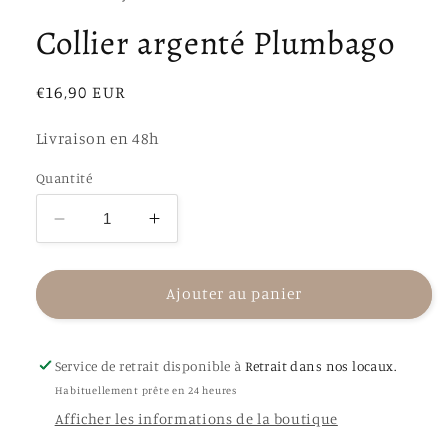
Collier argenté Plumbago
Prix
€16,90 EUR
habituel
Livraison en 48h
Quantité
Réduire
Augmenter
la
la
quantité
quantité
de
de
Ajouter au panier
Collier
Collier
argenté
argenté
Plumbago
Plumbago
Service de retrait disponible à
Retrait dans nos locaux.
Habituellement prête en 24 heures
Afficher les informations de la boutique